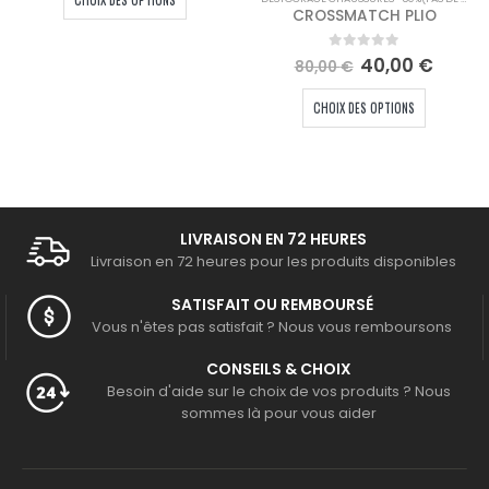
CHOIX DES OPTIONS
était :
est :
CROSSMATCH PLIO
75,00 €.
37,50 €.
Le
Le
0
out of 5
40,00
€
80,00
€
prix
prix
Ce produit a plusieurs variations. Les options peuvent être choisies sur la page du produit
el
initial
actue
CHOIX DES OPTIONS
était :
est :
0 €.
80,00 €.
40,00
LIVRAISON EN 72 HEURES
Livraison en 72 heures pour les produits disponibles
SATISFAIT OU REMBOURSÉ
Vous n'êtes pas satisfait ? Nous vous remboursons
CONSEILS & CHOIX
Besoin d'aide sur le choix de vos produits ? Nous
sommes là pour vous aider