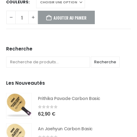
COULEURS
AJOUTER AU PANIER
Recherche
Recherche
Les Nouveautés
Prithika Pavade Carbon Basic
0
out of 5
62,90
€
An Jaehyun Carbon Basic