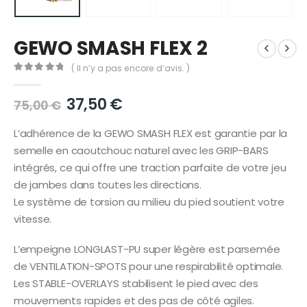
GEWO SMASH FLEX 2
( Il n’y a pas encore d’avis. )
0
out of 5
Le
Le
37,50
€
75,00
€
prix
prix
initial
actuel
L’adhérence de la GEWO SMASH FLEX est garantie par la
était :
est :
semelle en caoutchouc naturel avec les GRIP-BARS
75,00 €.
37,50 €.
intégrés, ce qui offre une traction parfaite de votre jeu
de jambes dans toutes les directions.
Le système de torsion au milieu du pied soutient votre
vitesse.
L’empeigne LONGLAST-PU super légère est parsemée
de VENTILATION-SPOTS pour une respirabilité optimale.
Les STABLE-OVERLAYS stabilisent le pied avec des
mouvements rapides et des pas de côté agiles.