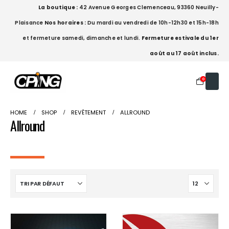
La boutique :
42 Avenue Georges Clemenceau, 93360 Neuilly-
Plaisance
Nos horaires :
Du mardi au vendredi de 10h-12h30 et 15h-18h
et fermeture samedi, dimanche et lundi.
Fermeture estivale du 1er
août au 17 août inclus.
0
HOME
SHOP
REVÊTEMENT
ALLROUND
Allround