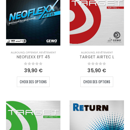
ALLROUND
,
OFFENSIF
,
REVÊTEMENT
ALLROUND
,
REVÊTEMENT
NEOFLEXX EFT 45
TARGET AIRTEC L
0
out of 5
0
out of 5
39,90
€
35,90
€
Ce
Ce
CHOIX DES OPTIONS
CHOIX DES OPTIONS
produit
produit
a
a
plusieurs
plusieur
variations.
variation
Les
Les
options
options
peuvent
peuvent