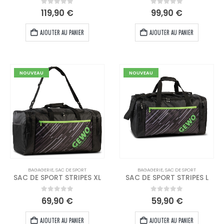
0
out of 5
0
out of 5
119,90
€
99,90
€
AJOUTER AU PANIER
AJOUTER AU PANIER
NOUVEAU
NOUVEAU
BAGAGERIE
,
SAC DE SPORT
BAGAGERIE
,
SAC DE SPORT
SAC DE SPORT STRIPES XL
SAC DE SPORT STRIPES L
0
out of 5
0
out of 5
69,90
€
59,90
€
AJOUTER AU PANIER
AJOUTER AU PANIER