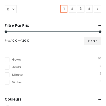
1
2
3
4
Filtre Par Prix
Prix :
10 €
—
120 €
Filtrer
Prix
Prix
min
max
30
Gewo
2
Joola
2
Mizuno
9
Victas
Couleurs