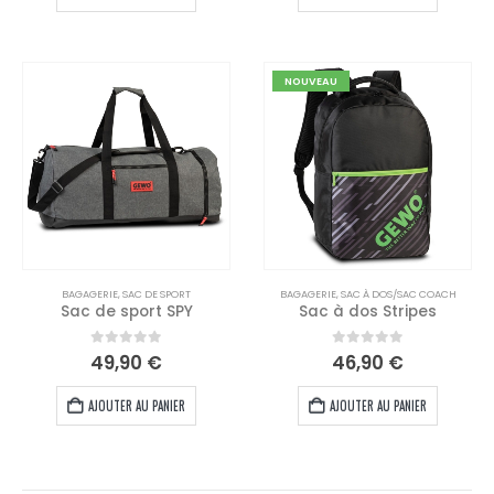
NOUVEAU
BAGAGERIE
,
SAC DE SPORT
BAGAGERIE
,
SAC À DOS/SAC COACH
Sac de sport SPY
Sac à dos Stripes
0
out of 5
0
out of 5
49,90
€
46,90
€
AJOUTER AU PANIER
AJOUTER AU PANIER