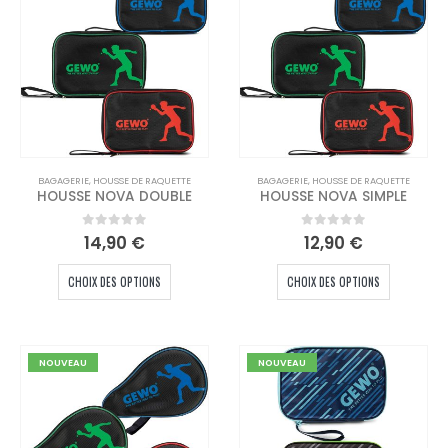
BAGAGERIE
,
HOUSSE DE RAQUETTE
BAGAGERIE
,
HOUSSE DE RAQUETTE
HOUSSE NOVA DOUBLE
HOUSSE NOVA SIMPLE
0
out of 5
0
out of 5
14,90
€
12,90
€
Ce
Ce
CHOIX DES OPTIONS
CHOIX DES OPTIONS
produit
produit
a
a
plusieurs
plusieur
variations.
variation
NOUVEAU
NOUVEAU
Les
Les
options
options
peuvent
peuvent