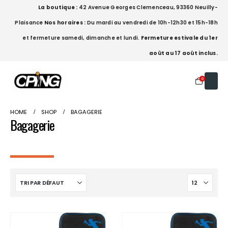
La boutique :
42 Avenue Georges Clemenceau, 93360 Neuilly-
Plaisance
Nos horaires :
Du mardi au vendredi de 10h-12h30 et 15h-18h
et fermeture samedi, dimanche et lundi.
Fermeture estivale du 1er
août au 17 août inclus.
0
HOME
SHOP
BAGAGERIE
Bagagerie