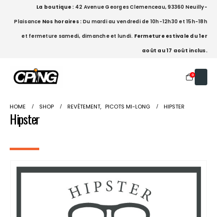
La boutique :
42 Avenue Georges Clemenceau, 93360 Neuilly-
Plaisance
Nos horaires :
Du mardi au vendredi de 10h-12h30 et 15h-18h
et fermeture samedi, dimanche et lundi.
Fermeture estivale du 1er
août au 17 août inclus.
0
HOME
SHOP
REVÊTEMENT
,
PICOTS MI-LONG
HIPSTER
Hipster