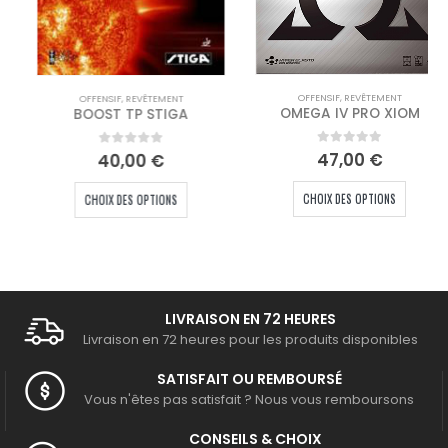
OFFENSIF
,
REVÊTEMENT
OFFENSIF
,
REVÊTEMENT
OMEGA IV PRO XIOM
BOOST TP STIGA
0
out of 5
47,00
€
0
out of 5
40,00
€
Ce produit a plusieurs variations. Les options peuvent être choisies sur la page du produit
Ce produit a plusieurs variations. Les options peuvent être choisies sur la page du produit
CHOIX DES OPTIONS
CHOIX DES OPTIONS
LIVRAISON EN 72 HEURES
Livraison en 72 heures pour les produits disponibles
SATISFAIT OU REMBOURSÉ
Vous n'êtes pas satisfait ? Nous vous remboursons
CONSEILS & CHOIX