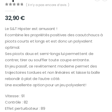
( Il n’y a pas encore d’avis. )
0
out of 5
32,90
€
Le S&T Hipster est amusant !
Il combine les propriétés positives des caoutchoucs à
picots courts et longs et est donc un polyvalent
optimal.
Ses picots doux et semi-longs lui permettent de
contrer, tirer ou souffler toute coupe entrante.
En jeu passif, ce revêtement moderne permet des
trajectoires tordues et non linéaires et laisse la balle
rebondir à plat de l’autre côté.
Une excellente option pour un jeu polyvalent!
Vitesse : 91
Contrôle : 82
Effet perturbateur : 89