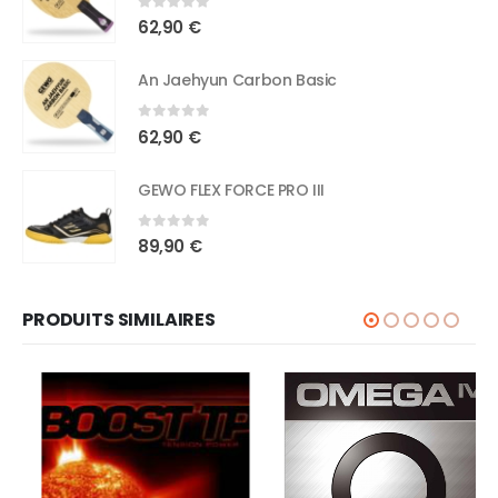
0
out of 5
62,90
€
An Jaehyun Carbon Basic
0
out of 5
62,90
€
GEWO FLEX FORCE PRO III
0
out of 5
89,90
€
PRODUITS SIMILAIRES