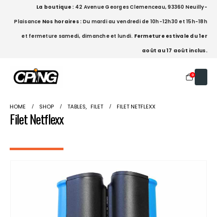
La boutique :
42 Avenue Georges Clemenceau, 93360 Neuilly-
Plaisance
Nos horaires :
Du mardi au vendredi de 10h-12h30 et 15h-18h
et fermeture samedi, dimanche et lundi.
Fermeture estivale du 1er
août au 17 août inclus.
0
HOME
SHOP
TABLES
,
FILET
FILET NETFLEXX
Filet Netflexx