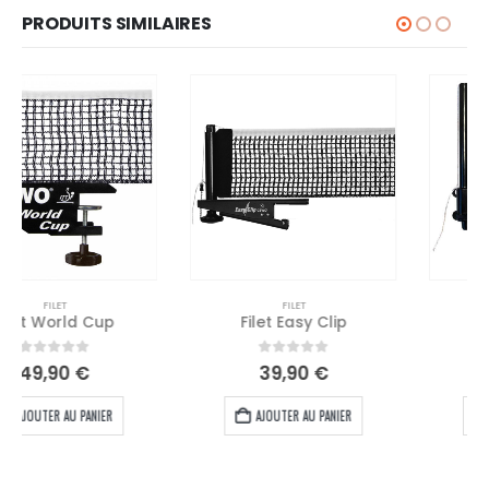
PRODUITS SIMILAIRES
FILET
FILET
Filet Easy Clip
Filet CS Outdoor
0
out of 5
0
out of 5
39,90
€
22,00
€
AJOUTER AU PANIER
AJOUTER AU PANIER