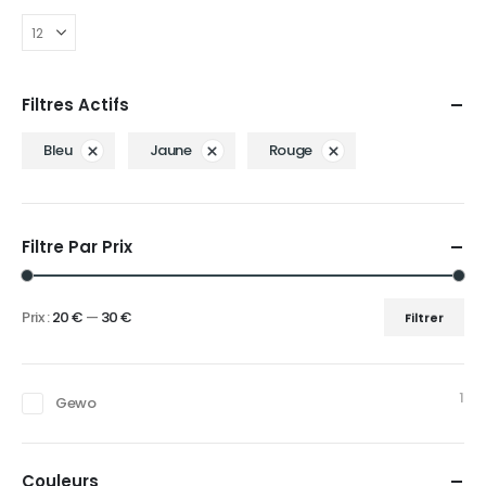
Les
options
peuvent
être
Filtres Actifs
choisies
sur
Bleu
Jaune
Rouge
la
page
du
produit
Filtre Par Prix
Prix :
20 €
—
30 €
Filtrer
Prix
Prix
min
max
1
Gewo
Couleurs