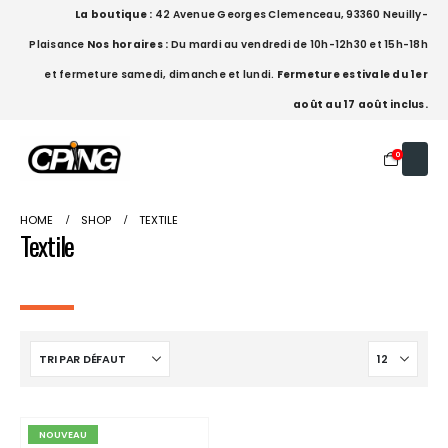
La boutique :
42 Avenue Georges Clemenceau, 93360 Neuilly-
Plaisance
Nos horaires :
Du mardi au vendredi de 10h-12h30 et 15h-18h
et fermeture samedi, dimanche et lundi.
Fermeture estivale du 1er
août au 17 août inclus.
0
HOME
SHOP
TEXTILE
Textile
NOUVEAU