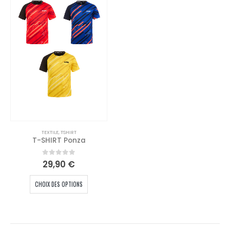
TEXTILE
,
TSHIRT
T-SHIRT Ponza
0
out of 5
29,90
€
Ce
CHOIX DES OPTIONS
produit
a
plusieurs
variations.